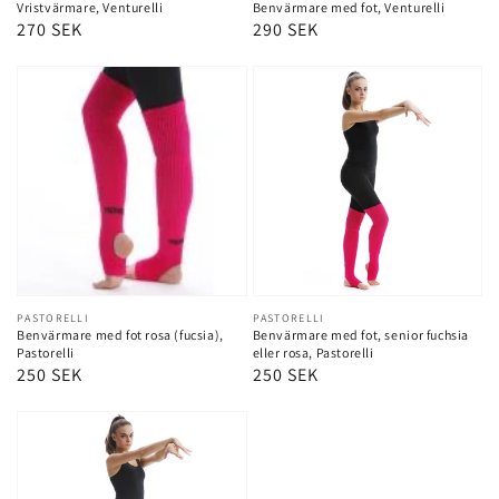
Vristvärmare, Venturelli
Benvärmare med fot, Venturelli
Ordinarie
270 SEK
Ordinarie
290 SEK
pris
pris
Leverantör:
PASTORELLI
Leverantör:
PASTORELLI
Benvärmare med fot rosa (fucsia),
Benvärmare med fot, senior fuchsia
Pastorelli
eller rosa, Pastorelli
Ordinarie
250 SEK
Ordinarie
250 SEK
pris
pris