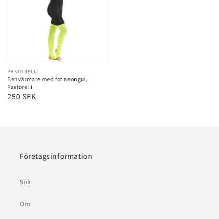
Leverantör:
PASTORELLI
Benvärmare med fot neongul,
Pastorelli
Ordinarie
250 SEK
pris
Företagsinformation
Sök
Om