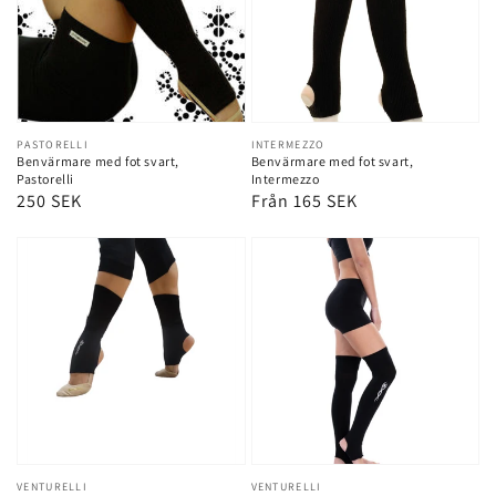
Leverantör:
PASTORELLI
Leverantör:
INTERMEZZO
Benvärmare med fot svart,
Benvärmare med fot svart,
Pastorelli
Intermezzo
Ordinarie
250 SEK
Ordinarie
Från 165 SEK
pris
pris
Leverantör:
VENTURELLI
Leverantör:
VENTURELLI