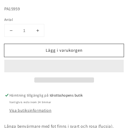
PA15959
Antal
Minska
Öka
antal
antal
för
för
Lägg i varukorgen
Benvärmare
Benvärmare
med
med
fot
fot
rosa
rosa
(fucsia),
(fucsia),
Pastorelli
Pastorelli
Hämtning tillgänglig på
Idrottsshopens butik
Vanligtvis redo inom 24 timmar
Visa butiksinformation
Långa benvärmare med fot finns i svart och rosa (fucsia).