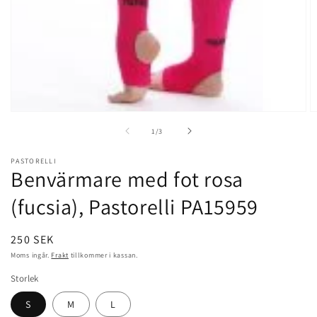
Öppna
Ö
mediet
m
av
1
/
3
1
2
i
i
modalfönster
m
PASTORELLI
Benvärmare med fot rosa
(fucsia), Pastorelli
PA15959
Ordinarie
250 SEK
pris
Moms ingår.
Frakt
tillkommer i kassan.
Storlek
S
M
L