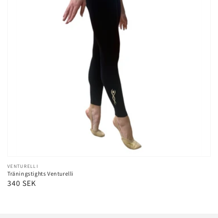
Leverantör:
VENTURELLI
Träningstights Venturelli
Ordinarie
340 SEK
pris