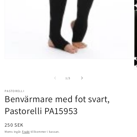
Öppna
mediet
1
Ö
i
m
av
1
/
3
modalfönster
2
i
m
PASTORELLI
Benvärmare med fot svart,
Pastorelli
PA15953
Ordinarie
250 SEK
pris
Moms ingår.
Frakt
tillkommer i kassan.