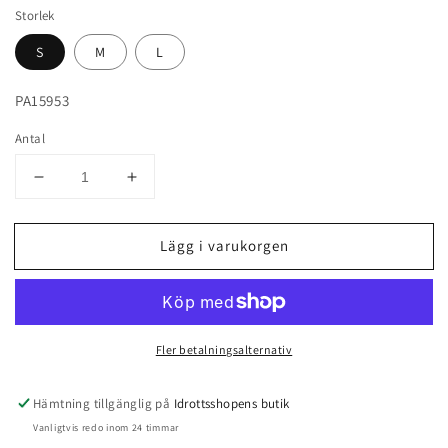
Storlek
S
M
L
PA15953
Antal
Minska
Öka
antal
antal
för
för
Lägg i varukorgen
Benvärmare
Benvärmare
med
med
fot
fot
svart,
svart,
Pastorelli
Pastorelli
Fler betalningsalternativ
Hämtning tillgänglig på
Idrottsshopens butik
Vanligtvis redo inom 24 timmar