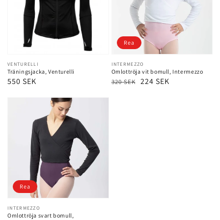
Rea
Leverantör:
VENTURELLI
Leverantör:
INTERMEZZO
Träningsjacka, Venturelli
Omlottröja vit bomull, Intermezzo
Ordinarie
550 SEK
Ordinarie
Försäljningspris
224 SEK
320 SEK
pris
pris
Rea
Leverantör:
INTERMEZZO
Omlottröja svart bomull,