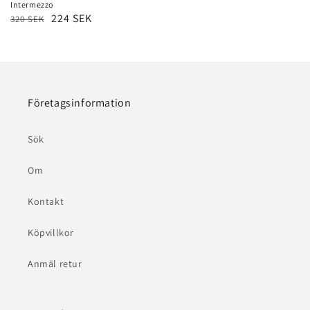
Intermezzo
Ordinarie
Försäljningspris
224 SEK
320 SEK
pris
Företagsinformation
Sök
Om
Kontakt
Köpvillkor
Anmäl retur