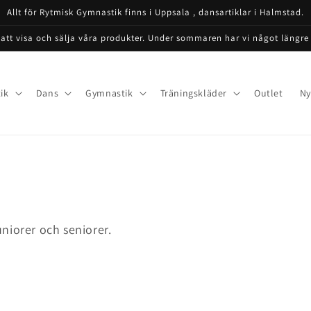
Allt för Rytmisk Gymnastik finns i Uppsala , dansartiklar i Halmstad.
 att visa och sälja våra produkter. Under sommaren har vi något längre
ik
Dans
Gymnastik
Träningskläder
Outlet
Ny
juniorer och seniorer.