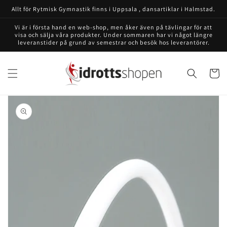
vidare
Allt för Rytmisk Gymnastik finns i Uppsala , dansartiklar i Halmstad.
till
innehåll
Vi är i första hand en web-shop, men åker även på tävlingar för att
visa och sälja våra produkter. Under sommaren har vi något längre
leveranstider på grund av semestrar och besök hos leverantörer.
Varukor
å vidare till
roduktinformation