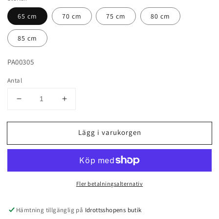
65 cm
70 cm
75 cm
80 cm
85 cm
PA00305
Antal
Minska
Öka
antal
antal
för
för
Lägg i varukorgen
Tunnband,
Tunnband,
Pastorelli
Pastorelli
Fler betalningsalternativ
Hämtning tillgänglig på
Idrottsshopens butik