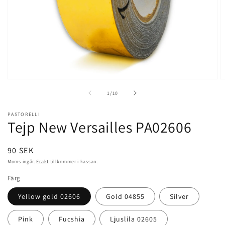
Öppna
Ö
mediet
m
av
1
/
10
1
2
i
i
modalfönster
m
PASTORELLI
Tejp New Versailles
PA02606
Ordinarie
90 SEK
pris
Moms ingår.
Frakt
tillkommer i kassan.
Färg
Yellow gold 02606
Gold 04855
Silver
Pink
Fucshia
Ljuslila 02605