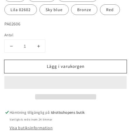
Lila 02602
Sky blue
Bronze
Red
PA02606
Antal
Minska
Öka
antal
antal
för
för
Lägg i varukorgen
Tejp
Tejp
New
New
Versailles
Versailles
Hämtning tillgänglig på
Idrottsshopens butik
Vanligtvis redo inom 24 timmar
Visa butiksinformation