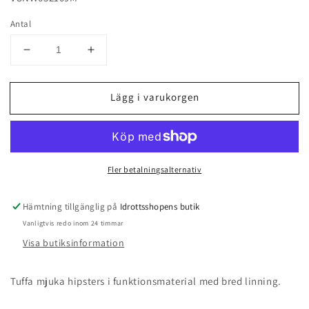
Antal
Minska
Öka
antal
antal
för
för
Lägg i varukorgen
Hipsters
Hipsters
i
i
funktionsmaterial
funktionsmaterial
Fler betalningsalternativ
Hämtning tillgänglig på
Idrottsshopens butik
Vanligtvis redo inom 24 timmar
Visa butiksinformation
Tuffa mjuka hipsters i funktionsmaterial med bred linning.