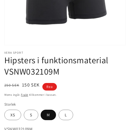
Öppna
mediet
VERA SPORT
1
Hipsters i funktionsmaterial
i
modalfönster
VSNW032109M
Ordinarie
Försäljningspris
150 SEK
250 SEK
Rea
pris
Moms ingår.
Frakt
tillkommer i kassan.
Storlek
XS
S
M
L
VSNW032109M